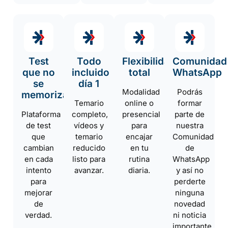
Test
Todo
Flexibilidad
Comunidad
que no
incluido
total
WhatsApp
se
día 1
Modalidad
Podrás
memorizan
Temario
online o
formar
Plataforma
completo,
presencial
parte de
de test
vídeos y
para
nuestra
que
temario
encajar
Comunidad
cambian
reducido
en tu
de
en cada
listo para
rutina
WhatsApp
intento
avanzar.
diaria.
y así no
para
perderte
mejorar
ninguna
de
novedad
verdad.
ni noticia
importante.