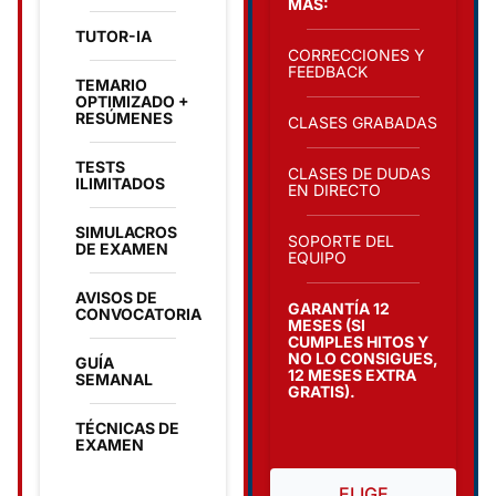
MÁS:
TUTOR-IA
CORRECCIONES Y
FEEDBACK
TEMARIO
OPTIMIZADO +
RESÚMENES
CLASES GRABADAS
TESTS
CLASES DE DUDAS
ILIMITADOS
EN DIRECTO
SIMULACROS
SOPORTE DEL
DE EXAMEN
EQUIPO
AVISOS DE
GARANTÍA 12
CONVOCATORIA
MESES (SI
CUMPLES HITOS Y
NO LO CONSIGUES,
GUÍA
12 MESES EXTRA
SEMANAL
GRATIS).
TÉCNICAS DE
EXAMEN
ELIGE