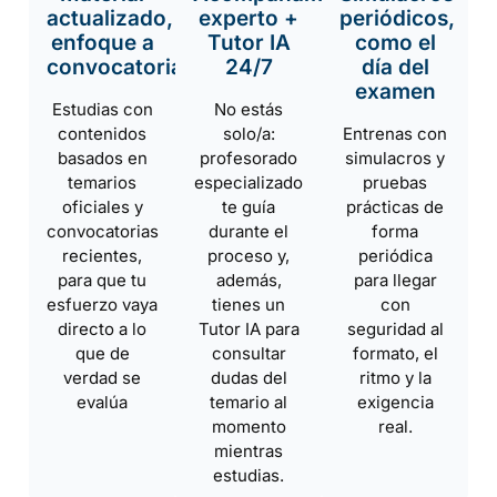
actualizado,
experto +
periódicos,
enfoque a
Tutor IA
como el
convocatoria
24/7
día del
examen
Estudias con
No estás
contenidos
solo/a:
Entrenas con
basados en
profesorado
simulacros y
temarios
especializado
pruebas
oficiales y
te guía
prácticas de
convocatorias
durante el
forma
recientes,
proceso y,
periódica
para que tu
además,
para llegar
esfuerzo vaya
tienes un
con
directo a lo
Tutor IA para
seguridad al
que de
consultar
formato, el
verdad se
dudas del
ritmo y la
evalúa
temario al
exigencia
momento
real.
mientras
estudias.