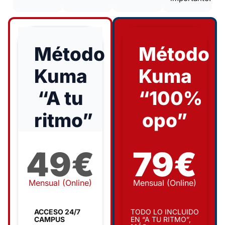
Método
Método
Kuma
Kuma
“A tu
“100%
ritmo”
opo”
49€
79€
Mensual (Online)
Mensual (Online)
ACCESO 24/7
TODO LO INCLUIDO
CAMPUS
EN “A TU RITMO”,