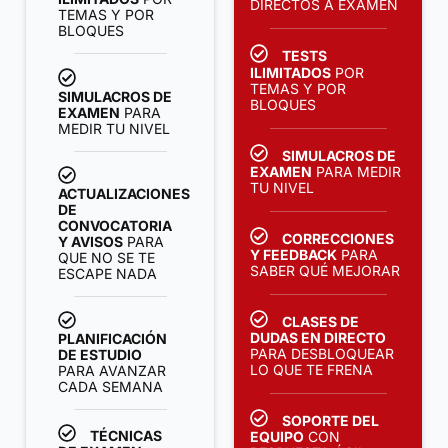
DIRECTOS A EXAMEN
TEMAS Y POR
BLOQUES
TESTS
ILIMITADOS
POR
TEMAS Y POR
SIMULACROS DE
BLOQUES
EXAMEN
PARA
MEDIR TU NIVEL
SIMULACROS DE
EXAMEN
PARA MEDIR
TU NIVEL
ACTUALIZACIONES
DE
CONVOCATORIA
CORRECCIONES
Y AVISOS
PARA
Y FEEDBACK
PARA
QUE NO SE TE
SABER QUÉ MEJORAR
ESCAPE NADA
CLASES DE
DUDAS EN DIRECTO
PLANIFICACIÓN
PARA DESBLOQUEAR
DE ESTUDIO
LO QUE TE FRENA
PARA AVANZAR
CADA SEMANA
SOPORTE DEL
TÉCNICAS
EQUIPO
CON