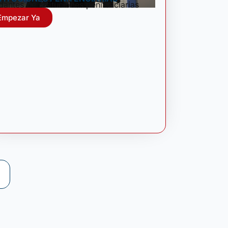
dantes de insituciones penitenciarias
Empezar Ya