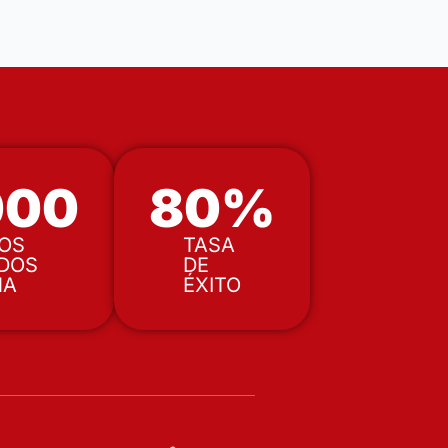
000
80
%
OS
TASA
DOS
DE
MA
ÉXITO