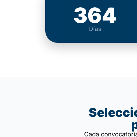
364
Días
Selecci
Cada convocatoria