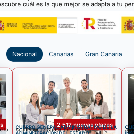
scubre cuál es la que mejor se adapta a tu perf
Nacional
Canarias
Gran Canaria
as
2.512 nuevas plazas
CUERPO GENERAL ADMINISTRATIVO DE LA
CU
e la
Academia de Oposiciones para
Aca
ADMINISTRACIÓN DEL ESTADO
INS