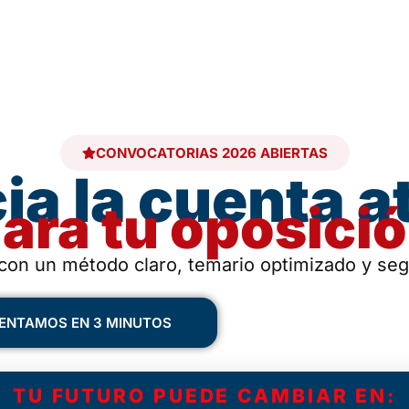
CONVOCATORIAS 2026 ABIERTAS
cia la cuenta a
ara tu oposici
on un método claro, temario optimizado y seg
IENTAMOS EN 3 MINUTOS
TU FUTURO PUEDE CAMBIAR EN: